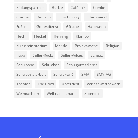
Bildungspartner
Bürkle
Café fair
Comite
Comité
Deutsch
Einschulung
Elternbeirat
Fußball
Gottesdienst
Göschel
Halloween
Hecht
Heckel
Henning
Klumpp
Kultusministerium
Merkle
Projektwoche
Religion
Rupp
Salier-Rockt
Salier-Voices
Schauz
Schulband
Schulchor
Schulgottesdienst
Schulsozialarbeit
Schülercafé
SMV
SMV-AG
Theater
The Floyd
Unterricht
Vorlesewettbewerb
Weihnachten
Weihnachtsmarkt
Zoomobil