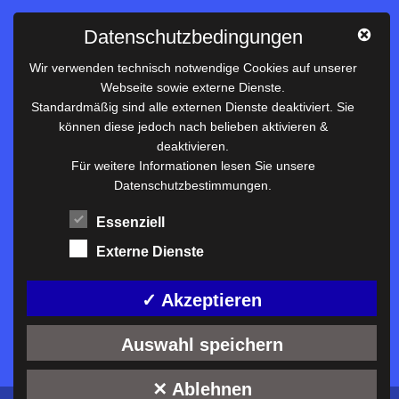
Impressum
Datenschutzbedingungen
Datenschutz
Wir verwenden technisch notwendige Cookies auf unserer
Webseite sowie externe Dienste.
Nützliches
Standardmäßig sind alle externen Dienste deaktiviert. Sie
können diese jedoch nach belieben aktivieren &
Vertretungsplan
deaktivieren.
Unterrichtszeiten
Für weitere Informationen lesen Sie unsere
Datenschutzbestimmungen.
Downloadbereich
Terminkalender
Essenziell
Termine AKTUELL
Externe Dienste
Moodle
Anfahrt/Kontakt
✓ Akzeptieren
Auswahl speichern
✕ Ablehnen