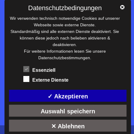
Impressum
Datenschutzbedingungen
Datenschutz
Wir verwenden technisch notwendige Cookies auf unserer
Webseite sowie externe Dienste.
Nützliches
Standardmäßig sind alle externen Dienste deaktiviert. Sie
können diese jedoch nach belieben aktivieren &
Vertretungsplan
deaktivieren.
Unterrichtszeiten
Für weitere Informationen lesen Sie unsere
Datenschutzbestimmungen.
Downloadbereich
Terminkalender
Essenziell
Termine AKTUELL
Externe Dienste
Moodle
Anfahrt/Kontakt
✓ Akzeptieren
Auswahl speichern
✕ Ablehnen
Konzeption und technische Umsetzung:
ckDIALOG
©