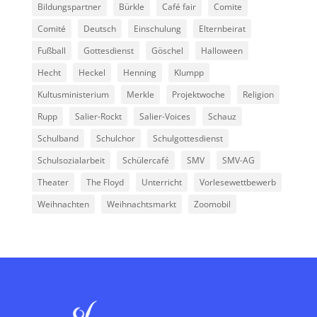
Bildungspartner
Bürkle
Café fair
Comite
Comité
Deutsch
Einschulung
Elternbeirat
Fußball
Gottesdienst
Göschel
Halloween
Hecht
Heckel
Henning
Klumpp
Kultusministerium
Merkle
Projektwoche
Religion
Rupp
Salier-Rockt
Salier-Voices
Schauz
Schulband
Schulchor
Schulgottesdienst
Schulsozialarbeit
Schülercafé
SMV
SMV-AG
Theater
The Floyd
Unterricht
Vorlesewettbewerb
Weihnachten
Weihnachtsmarkt
Zoomobil