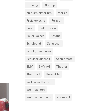
Henning
Klumpp
Kultusministerium
Merkle
Projektwoche
Religion
Rupp
Salier-Rockt
Salier-Voices
Schauz
Schulband
Schulchor
Schulgottesdienst
Schulsozialarbeit
Schülercafé
SMV
SMV-AG
Theater
The Floyd
Unterricht
Vorlesewettbewerb
Weihnachten
Weihnachtsmarkt
Zoomobil