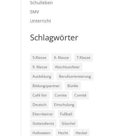
Schulleben
SMV
Unterricht
Schlagwörter
5.Klasse
6. Klasse
7.Klasse
9. Klasse
Abschlussfeier
Ausbildung
Berufsorientierung
Bildungspartner
Bürkle
Café fair
Comite
Comité
Deutsch
Einschulung
Elternbeirat
Fußball
Gottesdienst
Göschel
Halloween
Hecht
Heckel