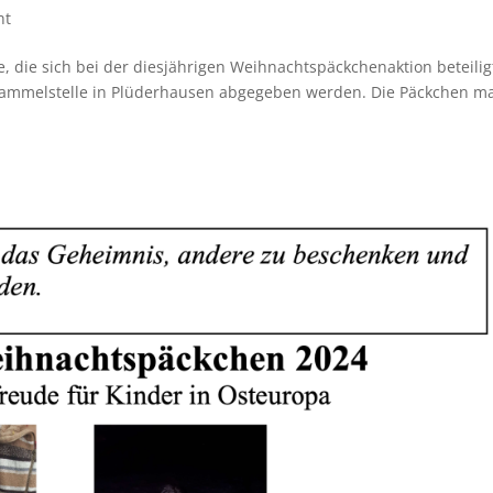
ht
e, die sich bei der diesjährigen Weihnachtspäckchenaktion beteilig
 Sammelstelle in Plüderhausen abgegeben werden. Die Päckchen m