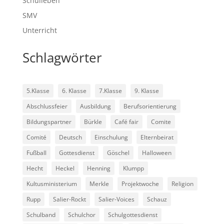
Schulleben
SMV
Unterricht
Schlagwörter
5.Klasse
6. Klasse
7.Klasse
9. Klasse
Abschlussfeier
Ausbildung
Berufsorientierung
Bildungspartner
Bürkle
Café fair
Comite
Comité
Deutsch
Einschulung
Elternbeirat
Fußball
Gottesdienst
Göschel
Halloween
Hecht
Heckel
Henning
Klumpp
Kultusministerium
Merkle
Projektwoche
Religion
Rupp
Salier-Rockt
Salier-Voices
Schauz
Schulband
Schulchor
Schulgottesdienst