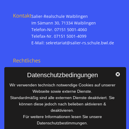
Kontakt
Salier-Realschule Waiblingen
Im Sämann 30, 71334 Waiblingen
Telefon-Nr. 07151 5001-4060
Telefax-Nr. 07151 5001-4099
E-Mail:
sekretariat@salier-rs.schule.bwl.de
Rechtliches
Impressum
Datenschutzbedingungen
Datenschutz
Wir verwenden technisch notwendige Cookies auf unserer
Webseite sowie externe Dienste.
Nützliches
Standardmäßig sind alle externen Dienste deaktiviert. Sie
können diese jedoch nach belieben aktivieren &
Vertretungsplan
deaktivieren.
Unterrichtszeiten
Für weitere Informationen lesen Sie unsere
Datenschutzbestimmungen.
Downloadbereich