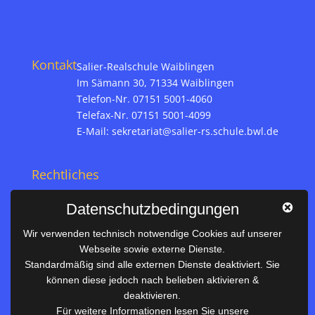
Kontakt
Salier-Realschule Waiblingen
Im Sämann 30, 71334 Waiblingen
Telefon-Nr. 07151 5001-4060
Telefax-Nr. 07151 5001-4099
E-Mail:
sekretariat@salier-rs.schule.bwl.de
Rechtliches
Impressum
Datenschutzbedingungen
Datenschutz
Wir verwenden technisch notwendige Cookies auf unserer
Webseite sowie externe Dienste.
Nützliches
Standardmäßig sind alle externen Dienste deaktiviert. Sie
können diese jedoch nach belieben aktivieren &
Vertretungsplan
deaktivieren.
Unterrichtszeiten
Für weitere Informationen lesen Sie unsere