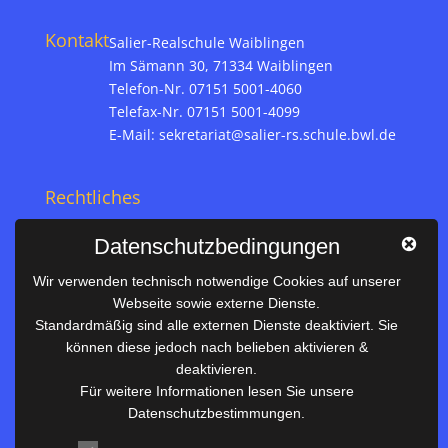
Kontakt
Salier-Realschule Waiblingen
Im Sämann 30, 71334 Waiblingen
Telefon-Nr. 07151 5001-4060
Telefax-Nr. 07151 5001-4099
E-Mail:
sekretariat@salier-rs.schule.bwl.de
Rechtliches
Impressum
Datenschutzbedingungen
Datenschutz
Wir verwenden technisch notwendige Cookies auf unserer
Webseite sowie externe Dienste.
Nützliches
Standardmäßig sind alle externen Dienste deaktiviert. Sie
können diese jedoch nach belieben aktivieren &
Vertretungsplan
deaktivieren.
Unterrichtszeiten
Für weitere Informationen lesen Sie unsere
Datenschutzbestimmungen.
Downloadbereich
Terminkalender