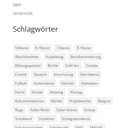
SMV
Unterricht
Schlagwörter
5.Klasse
6. Klasse
7.Klasse
9. Klasse
Abschlussfeier
Ausbildung
Berufsorientierung
Bildungspartner
Bürkle
Café fair
Comite
Comité
Deutsch
Einschulung
Elternbeirat
Fußball
Gottesdienst
Göschel
Halloween
Hecht
Heckel
Henning
Klumpp
Kultusministerium
Merkle
Projektwoche
Religion
Rupp
Salier-Rockt
Salier-Voices
Schauz
Schulband
Schulchor
Schulgottesdienst
Schulsozialarbeit
Schülercafé
SMV
SMV-AG