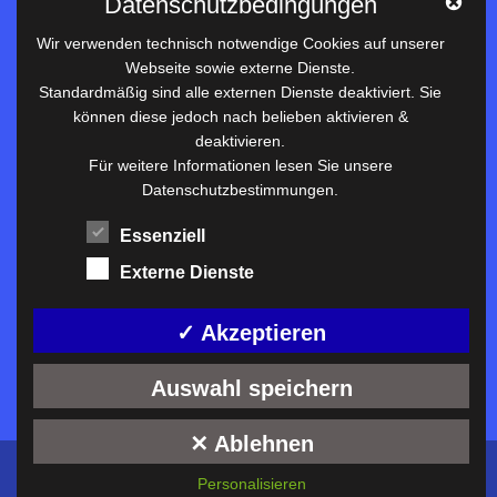
Datenschutzbedingungen
Datenschutz
Wir verwenden technisch notwendige Cookies auf unserer
Webseite sowie externe Dienste.
Nützliches
Standardmäßig sind alle externen Dienste deaktiviert. Sie
können diese jedoch nach belieben aktivieren &
Vertretungsplan
deaktivieren.
Unterrichtszeiten
Für weitere Informationen lesen Sie unsere
Datenschutzbestimmungen.
Downloadbereich
Terminkalender
Essenziell
Termine AKTUELL
Externe Dienste
Moodle
Anfahrt/Kontakt
✓ Akzeptieren
Auswahl speichern
✕ Ablehnen
Konzeption und technische Umsetzung:
ckDIALOG
©
Personalisieren
2026