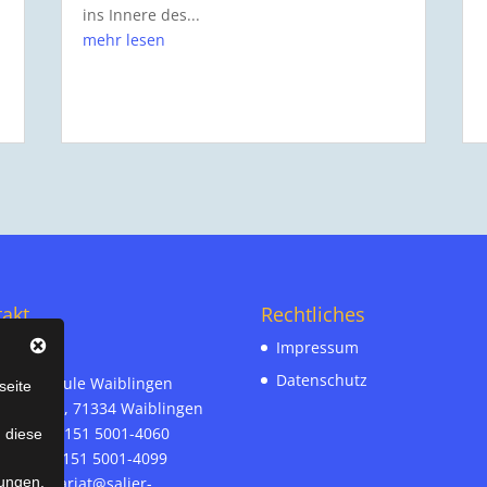
ins Innere des...
mehr lesen
akt
Rechtliches
Impressum
Datenschutz
r-Realschule Waiblingen
seite
ämann 30, 71334 Waiblingen
on-Nr. 07151 5001-4060
n diese
ax-Nr. 07151 5001-4099
l:
sekretariat@salier-
ungen.