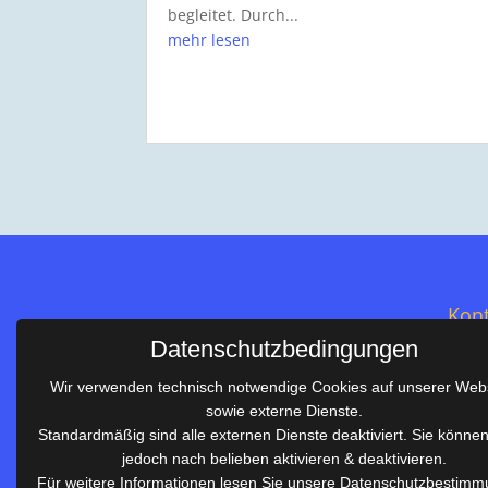
begleitet. Durch...
mehr lesen
Kont
Datenschutzbedingungen
Salie
Wir verwenden technisch notwendige Cookies auf unserer Web
Im S
sowie externe Dienste.
Telef
Standardmäßig sind alle externen Dienste deaktiviert. Sie könne
Telef
jedoch nach belieben aktivieren & deaktivieren.
Salier-Realschule Waiblingen
E-Mai
Für weitere Informationen lesen Sie unsere Datenschutzbestimm