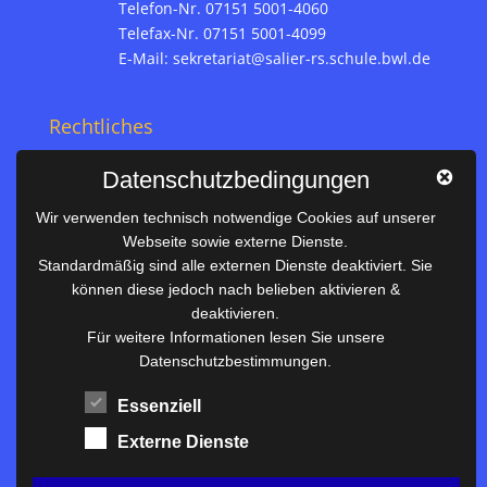
Telefon-Nr. 07151 5001-4060
Telefax-Nr. 07151 5001-4099
E-Mail:
sekretariat@salier-rs.schule.bwl.de
Rechtliches
Impressum
Datenschutzbedingungen
Datenschutz
Wir verwenden technisch notwendige Cookies auf unserer
Webseite sowie externe Dienste.
Nützliches
Standardmäßig sind alle externen Dienste deaktiviert. Sie
können diese jedoch nach belieben aktivieren &
Vertretungsplan
deaktivieren.
Unterrichtszeiten
Für weitere Informationen lesen Sie unsere
Datenschutzbestimmungen.
Downloadbereich
Terminkalender
Essenziell
Termine AKTUELL
Externe Dienste
Moodle