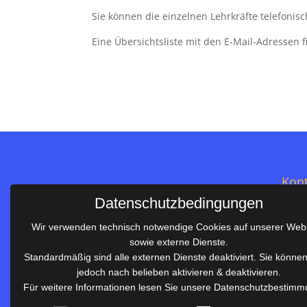
Sie können die einzelnen Lehrkräfte telefonisc
Eine Übersichtsliste mit den E-Mail-Adressen f
Kont
Datenschutzbedingungen
Salie
Wir verwenden technisch notwendige Cookies auf unserer Web
Im S
sowie externe Dienste.
Telef
Standardmäßig sind alle externen Dienste deaktiviert. Sie könne
Telef
jedoch nach belieben aktivieren & deaktivieren.
Salier-Realschule Waiblingen
E-Mai
Für weitere Informationen lesen Sie unsere Datenschutzbestimm
Gemeinsam sind wir stark!
rs.sc