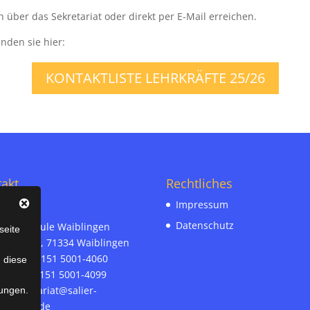
h über das Sekretariat oder direkt per E-Mail erreichen.
inden sie hier:
KONTAKTLISTE LEHRKRÄFTE 25/26
akt
Rechtliches
Impressum
Datenschutz
r-Realschule Waiblingen
seite
ämann 30, 71334 Waiblingen
on-Nr. 07151 5001-4060
n diese
ax-Nr. 07151 5001-4099
l:
sekretariat@salier-
ungen.
hule.bwl.de