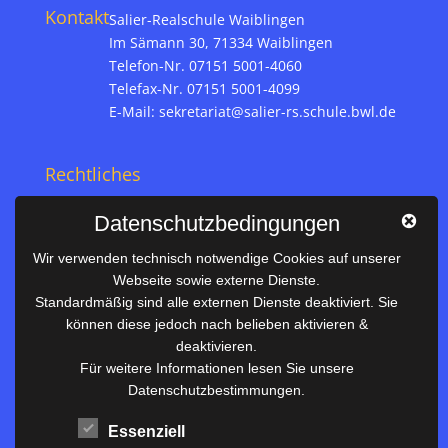
Kontakt
Salier-Realschule Waiblingen
Im Sämann 30, 71334 Waiblingen
Telefon-Nr. 07151 5001-4060
Telefax-Nr. 07151 5001-4099
E-Mail:
sekretariat@salier-rs.schule.bwl.de
Rechtliches
Impressum
Datenschutzbedingungen
Datenschutz
Wir verwenden technisch notwendige Cookies auf unserer
Webseite sowie externe Dienste.
Nützliches
Standardmäßig sind alle externen Dienste deaktiviert. Sie
können diese jedoch nach belieben aktivieren &
Vertretungsplan
deaktivieren.
Unterrichtszeiten
Für weitere Informationen lesen Sie unsere
Datenschutzbestimmungen.
Downloadbereich
Terminkalender
Essenziell