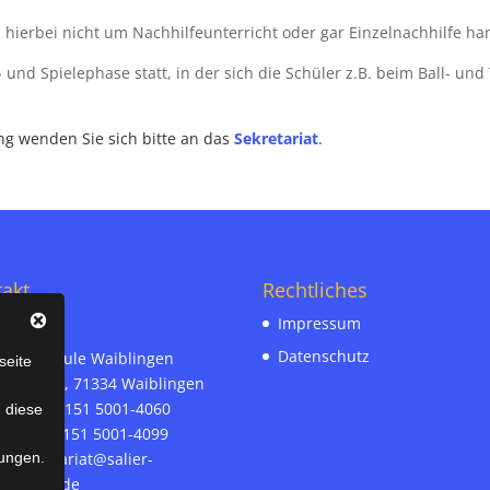
h hierbei nicht um Nachhilfeunterricht oder gar Einzelnachhilfe h
- und Spielephase statt, in der sich die Schüler z.B. beim Ball- und
g wenden Sie sich bitte an das
Sekretariat
.
akt
Rechtliches
Impressum
Datenschutz
r-Realschule Waiblingen
seite
ämann 30, 71334 Waiblingen
on-Nr. 07151 5001-4060
n diese
ax-Nr. 07151 5001-4099
ungen.
l:
sekretariat@salier-
hule.bwl.de