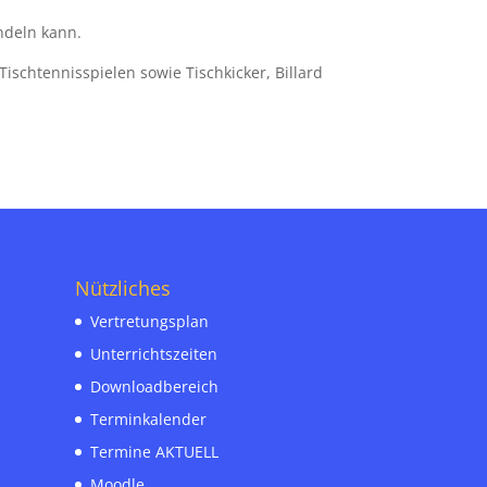
andeln kann.
 Tischtennisspielen sowie Tischkicker, Billard
Nützliches
Vertretungsplan
Unterrichtszeiten
Downloadbereich
Terminkalender
Termine AKTUELL
Moodle