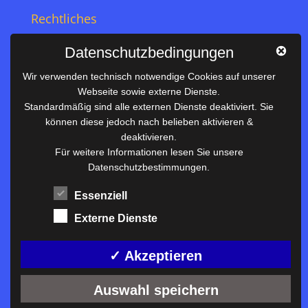
Rechtliches
Impressum
Datenschutzbedingungen
Datenschutz
Wir verwenden technisch notwendige Cookies auf unserer
Webseite sowie externe Dienste.
Nützliches
Standardmäßig sind alle externen Dienste deaktiviert. Sie
können diese jedoch nach belieben aktivieren &
Vertretungsplan
deaktivieren.
Unterrichtszeiten
Für weitere Informationen lesen Sie unsere
Datenschutzbestimmungen.
Downloadbereich
Terminkalender
Essenziell
Termine AKTUELL
Externe Dienste
Moodle
Anfahrt/Kontakt
✓ Akzeptieren
Auswahl speichern