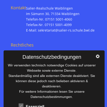
Kontakt
Salier-Realschule Waiblingen
Im Sämann 30, 71334 Waiblingen
Telefon-Nr. 07151 5001-4060
Telefax-Nr. 07151 5001-4099
E-Mail:
sekretariat@salier-rs.schule.bwl.de
Rechtliches
Impressum
Datenschutzbedingungen
Datenschutz
Wir verwenden technisch notwendige Cookies auf unserer
Webseite sowie externe Dienste.
Nützliches
Standardmäßig sind alle externen Dienste deaktiviert. Sie
können diese jedoch nach belieben aktivieren &
Vertretungsplan
deaktivieren.
Unterrichtszeiten
Für weitere Informationen lesen Sie unsere
Datenschutzbestimmungen.
Downloadbereich
Terminkalender
Essenziell