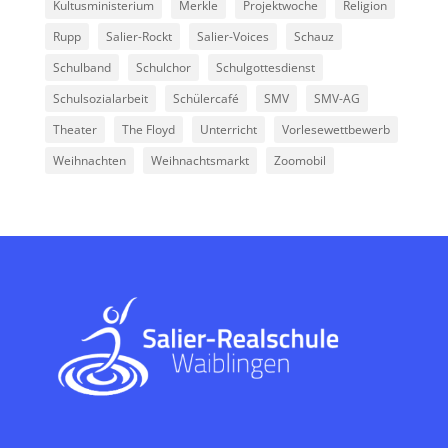
Kultusministerium
Merkle
Projektwoche
Religion
Rupp
Salier-Rockt
Salier-Voices
Schauz
Schulband
Schulchor
Schulgottesdienst
Schulsozialarbeit
Schülercafé
SMV
SMV-AG
Theater
The Floyd
Unterricht
Vorlesewettbewerb
Weihnachten
Weihnachtsmarkt
Zoomobil