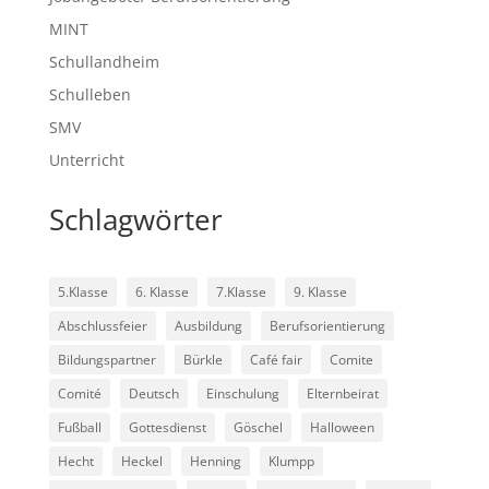
MINT
Schullandheim
Schulleben
SMV
Unterricht
Schlagwörter
5.Klasse
6. Klasse
7.Klasse
9. Klasse
Abschlussfeier
Ausbildung
Berufsorientierung
Bildungspartner
Bürkle
Café fair
Comite
Comité
Deutsch
Einschulung
Elternbeirat
Fußball
Gottesdienst
Göschel
Halloween
Hecht
Heckel
Henning
Klumpp