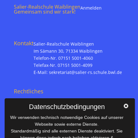
Salier-Realschule Waiblingen
Anmelden
Gemeinsam sind wir stark!
Kontakt
Salier-Realschule Waiblingen
Im Sämann 30, 71334 Waiblingen
Telefon-Nr. 07151 5001-4060
Telefax-Nr. 07151 5001-4099
E-Mail:
sekretariat@salier-rs.schule.bwl.de
Rechtliches
Impressum
Datenschutzbedingungen
Datenschutz
Wir verwenden technisch notwendige Cookies auf unserer
Webseite sowie externe Dienste.
Nützliches
Standardmäßig sind alle externen Dienste deaktiviert. Sie
können diese jedoch nach belieben aktivieren &