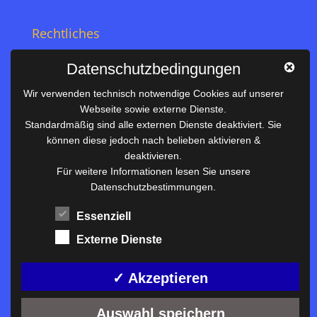
Rechtliches
Impressum
Datenschutzbedingungen
Datenschutz
Wir verwenden technisch notwendige Cookies auf unserer
Webseite sowie externe Dienste.
Nützliches
Standardmäßig sind alle externen Dienste deaktiviert. Sie
können diese jedoch nach belieben aktivieren &
Vertretungsplan
deaktivieren.
Unterrichtszeiten
Für weitere Informationen lesen Sie unsere
Datenschutzbestimmungen.
Downloadbereich
Terminkalender
Essenziell
Termine AKTUELL
Externe Dienste
Moodle
Anfahrt/Kontakt
✓ Akzeptieren
Auswahl speichern