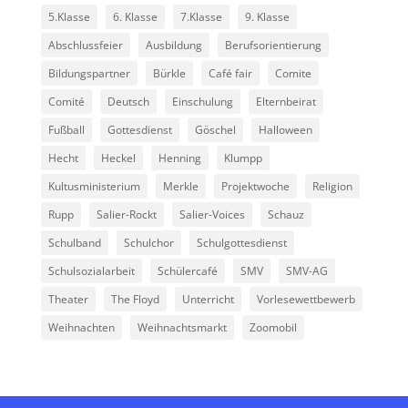
5.Klasse
6. Klasse
7.Klasse
9. Klasse
Abschlussfeier
Ausbildung
Berufsorientierung
Bildungspartner
Bürkle
Café fair
Comite
Comité
Deutsch
Einschulung
Elternbeirat
Fußball
Gottesdienst
Göschel
Halloween
Hecht
Heckel
Henning
Klumpp
Kultusministerium
Merkle
Projektwoche
Religion
Rupp
Salier-Rockt
Salier-Voices
Schauz
Schulband
Schulchor
Schulgottesdienst
Schulsozialarbeit
Schülercafé
SMV
SMV-AG
Theater
The Floyd
Unterricht
Vorlesewettbewerb
Weihnachten
Weihnachtsmarkt
Zoomobil