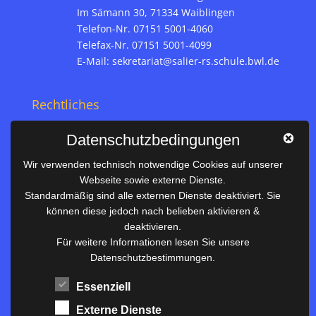
Im Sämann 30, 71334 Waiblingen
Telefon-Nr. 07151 5001-4060
Telefax-Nr. 07151 5001-4099
E-Mail:
sekretariat@salier-rs.schule.bwl.de
Rechtliches
Impressum
Datenschutzbedingungen
Datenschutz
Wir verwenden technisch notwendige Cookies auf unserer
Webseite sowie externe Dienste.
Nützliches
Standardmäßig sind alle externen Dienste deaktiviert. Sie
können diese jedoch nach belieben aktivieren &
Vertretungsplan
deaktivieren.
Unterrichtszeiten
Für weitere Informationen lesen Sie unsere
Datenschutzbestimmungen.
Downloadbereich
Terminkalender
Essenziell
Termine AKTUELL
Externe Dienste