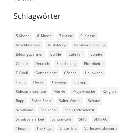
Schlagwörter
5.Klasse
6. Klasse
7.Klasse
9. Klasse
Abschlussfeier
Ausbildung
Berufsorientierung
Bildungspartner
Bürkle
Café fair
Comite
Comité
Deutsch
Einschulung
Elternbeirat
Fußball
Gottesdienst
Göschel
Halloween
Hecht
Heckel
Henning
Klumpp
Kultusministerium
Merkle
Projektwoche
Religion
Rupp
Salier-Rockt
Salier-Voices
Schauz
Schulband
Schulchor
Schulgottesdienst
Schulsozialarbeit
Schülercafé
SMV
SMV-AG
Theater
The Floyd
Unterricht
Vorlesewettbewerb