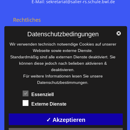
E-Mail:
sekretariat@salier-rs.schule.bwl.de
Rechtliches
Impressum
Datenschutzbedingungen
Datenschutz
Wir verwenden technisch notwendige Cookies auf unserer
Webseite sowie externe Dienste.
Nützliches
Standardmäßig sind alle externen Dienste deaktiviert. Sie
können diese jedoch nach belieben aktivieren &
Vertretungsplan
deaktivieren.
Unterrichtszeiten
Für weitere Informationen lesen Sie unsere
Datenschutzbestimmungen.
Downloadbereich
Terminkalender
Essenziell
Termine AKTUELL
Externe Dienste
Moodle
Anfahrt/Kontakt
✓ Akzeptieren