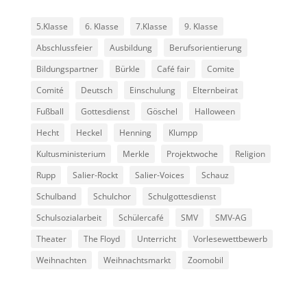
5.Klasse
6. Klasse
7.Klasse
9. Klasse
Abschlussfeier
Ausbildung
Berufsorientierung
Bildungspartner
Bürkle
Café fair
Comite
Comité
Deutsch
Einschulung
Elternbeirat
Fußball
Gottesdienst
Göschel
Halloween
Hecht
Heckel
Henning
Klumpp
Kultusministerium
Merkle
Projektwoche
Religion
Rupp
Salier-Rockt
Salier-Voices
Schauz
Schulband
Schulchor
Schulgottesdienst
Schulsozialarbeit
Schülercafé
SMV
SMV-AG
Theater
The Floyd
Unterricht
Vorlesewettbewerb
Weihnachten
Weihnachtsmarkt
Zoomobil