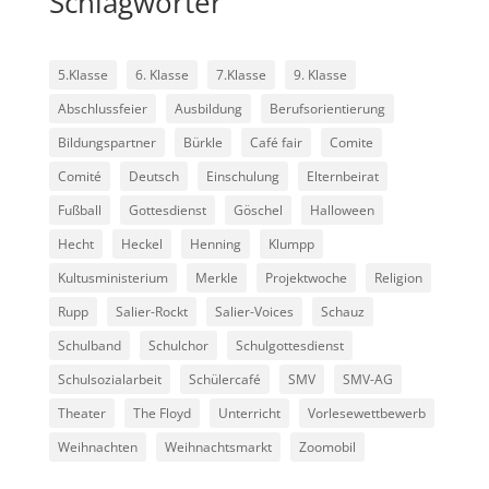
Schlagwörter
5.Klasse
6. Klasse
7.Klasse
9. Klasse
Abschlussfeier
Ausbildung
Berufsorientierung
Bildungspartner
Bürkle
Café fair
Comite
Comité
Deutsch
Einschulung
Elternbeirat
Fußball
Gottesdienst
Göschel
Halloween
Hecht
Heckel
Henning
Klumpp
Kultusministerium
Merkle
Projektwoche
Religion
Rupp
Salier-Rockt
Salier-Voices
Schauz
Schulband
Schulchor
Schulgottesdienst
Schulsozialarbeit
Schülercafé
SMV
SMV-AG
Theater
The Floyd
Unterricht
Vorlesewettbewerb
Weihnachten
Weihnachtsmarkt
Zoomobil