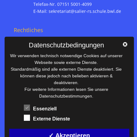
Telefax-Nr. 07151 5001-4099
E-Mail:
sekretariat@salier-rs.schule.bwl.de
Rechtliches
Impressum
Datenschutzbedingungen
Datenschutz
Wir verwenden technisch notwendige Cookies auf unserer
Webseite sowie externe Dienste.
Nützliches
Standardmäßig sind alle externen Dienste deaktiviert. Sie
können diese jedoch nach belieben aktivieren &
Vertretungsplan
deaktivieren.
Unterrichtszeiten
Für weitere Informationen lesen Sie unsere
Datenschutzbestimmungen.
Downloadbereich
Terminkalender
Essenziell
Termine AKTUELL
Externe Dienste
Moodle
Anfahrt/Kontakt
✓ Akzeptieren