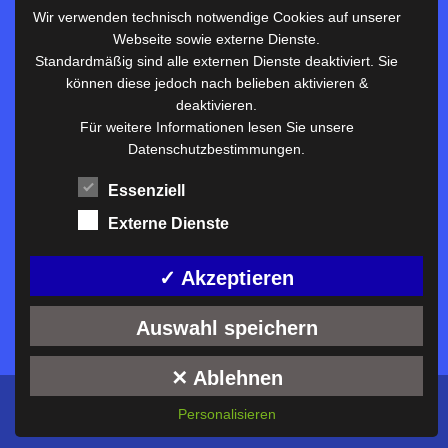
Wir verwenden technisch notwendige Cookies auf unserer
Webseite sowie externe Dienste.
Nützliches
Standardmäßig sind alle externen Dienste deaktiviert. Sie
können diese jedoch nach belieben aktivieren &
Vertretungsplan
deaktivieren.
Unterrichtszeiten
Für weitere Informationen lesen Sie unsere
Datenschutzbestimmungen.
Downloadbereich
Terminkalender
Essenziell
Termine AKTUELL
Externe Dienste
Moodle
Anfahrt/Kontakt
✓ Akzeptieren
Auswahl speichern
✕ Ablehnen
Konzeption und technische Umsetzung:
ckDIALOG
©
Personalisieren
2026