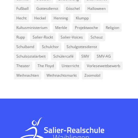
Fußball
Gottesdienst
Göschel
Halloween
Hecht
Heckel
Henning
Klumpp
Kultusministerium
Merkle
Projektwoche
Religion
Rupp
Salier-Rockt
Salier-Voices
Schauz
Schulband
Schulchor
Schulgottesdienst
Schulsozialarbeit
Schülercafé
SMV
SMV-AG
Theater
The Floyd
Unterricht
Vorlesewettbewerb
Weihnachten
Weihnachtsmarkt
Zoomobil