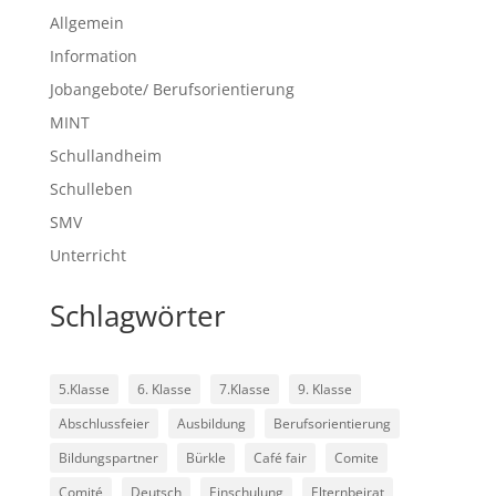
Allgemein
Information
Jobangebote/ Berufsorientierung
MINT
Schullandheim
Schulleben
SMV
Unterricht
Schlagwörter
5.Klasse
6. Klasse
7.Klasse
9. Klasse
Abschlussfeier
Ausbildung
Berufsorientierung
Bildungspartner
Bürkle
Café fair
Comite
Comité
Deutsch
Einschulung
Elternbeirat