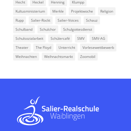
Hecht
Heckel
Henning
Klumpp
Kultusministerium
Merkle
Projektwoche
Religion
Rupp
Salier-Rockt
Salier-Voices
Schauz
Schulband
Schulchor
Schulgottesdienst
Schulsozialarbeit
Schülercafé
SMV
SMV-AG
Theater
The Floyd
Unterricht
Vorlesewettbewerb
Weihnachten
Weihnachtsmarkt
Zoomobil