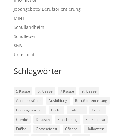
Jobangebote/ Berufsorientierung
MINT
Schullandheim
Schulleben
SMV
Unterricht
Schlagwörter
5.Klasse
6. Klasse
7.Klasse
9. Klasse
Abschlussfeier
Ausbildung
Berufsorientierung
Bildungspartner
Bürkle
Café fair
Comite
Comité
Deutsch
Einschulung
Elternbeirat
Fußball
Gottesdienst
Göschel
Halloween