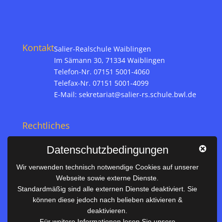
Kontakt
Salier-Realschule Waiblingen
Im Sämann 30, 71334 Waiblingen
Telefon-Nr. 07151 5001-4060
Telefax-Nr. 07151 5001-4099
E-Mail:
sekretariat@salier-rs.schule.bwl.de
Rechtliches
Impressum
Datenschutzbedingungen
Datenschutz
Wir verwenden technisch notwendige Cookies auf unserer
Webseite sowie externe Dienste.
Nützliches
Standardmäßig sind alle externen Dienste deaktiviert. Sie
können diese jedoch nach belieben aktivieren &
Vertretungsplan
deaktivieren.
Unterrichtszeiten
Für weitere Informationen lesen Sie unsere