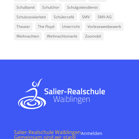
Schulband
Schulchor
Schulgottesdienst
Schulsozialarbeit
Schülercafé
SMV
SMV-AG
Theater
The Floyd
Unterricht
Vorlesewettbewerb
Weihnachten
Weihnachtsmarkt
Zoomobil
Salier-Realschule Waiblingen
Anmelden
Gemeinsam sind wir stark!