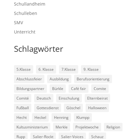
Schullandheim
Schulleben
SMV
Unterricht
Schlagwörter
5.Klasse
6. Klasse
7.Klasse
9. Klasse
Abschlussfeier
Ausbildung
Berufsorientierung
Bildungspartner
Bürkle
Café fair
Comite
Comité
Deutsch
Einschulung
Elternbeirat
Fußball
Gottesdienst
Göschel
Halloween
Hecht
Heckel
Henning
Klumpp
Kultusministerium
Merkle
Projektwoche
Religion
Rupp
Salier-Rockt
Salier-Voices
Schauz