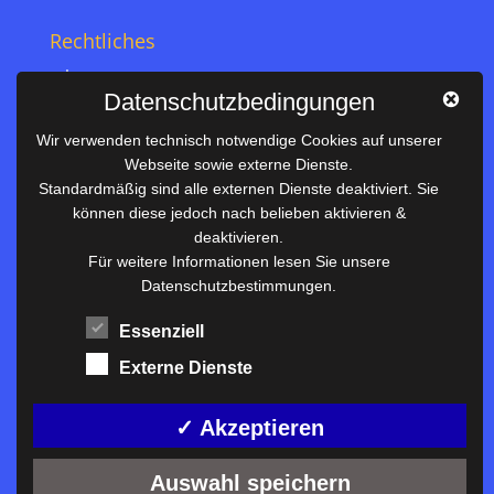
Rechtliches
Impressum
Datenschutzbedingungen
Datenschutz
Wir verwenden technisch notwendige Cookies auf unserer
Webseite sowie externe Dienste.
Nützliches
Standardmäßig sind alle externen Dienste deaktiviert. Sie
können diese jedoch nach belieben aktivieren &
Vertretungsplan
deaktivieren.
Unterrichtszeiten
Für weitere Informationen lesen Sie unsere
Downloadbereich
Datenschutzbestimmungen.
Terminkalender
Essenziell
Termine AKTUELL
Externe Dienste
Moodle
Anfahrt/Kontakt
✓ Akzeptieren
Auswahl speichern