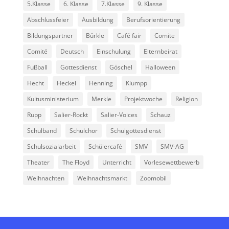
5.Klasse
6. Klasse
7.Klasse
9. Klasse
Abschlussfeier
Ausbildung
Berufsorientierung
Bildungspartner
Bürkle
Café fair
Comite
Comité
Deutsch
Einschulung
Elternbeirat
Fußball
Gottesdienst
Göschel
Halloween
Hecht
Heckel
Henning
Klumpp
Kultusministerium
Merkle
Projektwoche
Religion
Rupp
Salier-Rockt
Salier-Voices
Schauz
Schulband
Schulchor
Schulgottesdienst
Schulsozialarbeit
Schülercafé
SMV
SMV-AG
Theater
The Floyd
Unterricht
Vorlesewettbewerb
Weihnachten
Weihnachtsmarkt
Zoomobil