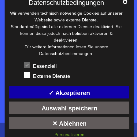
Datenschutzbedingungen
Datenschutz
Wir verwenden technisch notwendige Cookies auf unserer
Webseite sowie externe Dienste.
Nützliches
Standardmäßig sind alle externen Dienste deaktiviert. Sie
können diese jedoch nach belieben aktivieren &
Vertretungsplan
deaktivieren.
Unterrichtszeiten
Für weitere Informationen lesen Sie unsere
Datenschutzbestimmungen.
Downloadbereich
Terminkalender
Essenziell
Termine AKTUELL
Externe Dienste
Moodle
Anfahrt/Kontakt
✓ Akzeptieren
Auswahl speichern
✕ Ablehnen
Konzeption und technische Umsetzung:
ckDIALOG
©
Personalisieren