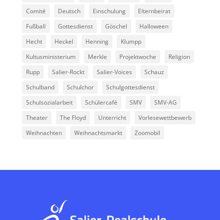
Comité
Deutsch
Einschulung
Elternbeirat
Fußball
Gottesdienst
Göschel
Halloween
Hecht
Heckel
Henning
Klumpp
Kultusministerium
Merkle
Projektwoche
Religion
Rupp
Salier-Rockt
Salier-Voices
Schauz
Schulband
Schulchor
Schulgottesdienst
Schulsozialarbeit
Schülercafé
SMV
SMV-AG
Theater
The Floyd
Unterricht
Vorlesewettbewerb
Weihnachten
Weihnachtsmarkt
Zoomobil