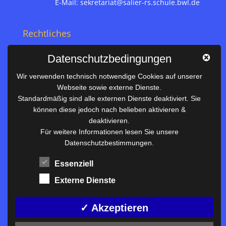
E-Mail:
sekretariat@salier-rs.schule.bwl.de
Rechtliches
Impressum
Datenschutzbedingungen
Datenschutz
Wir verwenden technisch notwendige Cookies auf unserer
Webseite sowie externe Dienste.
Nützliches
Standardmäßig sind alle externen Dienste deaktiviert. Sie
können diese jedoch nach belieben aktivieren &
Vertretungsplan
deaktivieren.
Unterrichtszeiten
Für weitere Informationen lesen Sie unsere
Datenschutzbestimmungen.
Downloadbereich
Terminkalender
Essenziell
Termine AKTUELL
Externe Dienste
Moodle
Anfahrt/Kontakt
✓ Akzeptieren