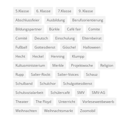
5.Klasse
6. Klasse
7.Klasse
9. Klasse
Abschlussfeier
Ausbildung
Berufsorientierung
Bildungspartner
Bürkle
Café fair
Comite
Comité
Deutsch
Einschulung
Elternbeirat
Fußball
Gottesdienst
Göschel
Halloween
Hecht
Heckel
Henning
Klumpp
Kultusministerium
Merkle
Projektwoche
Religion
Rupp
Salier-Rockt
Salier-Voices
Schauz
Schulband
Schulchor
Schulgottesdienst
Schulsozialarbeit
Schülercafé
SMV
SMV-AG
Theater
The Floyd
Unterricht
Vorlesewettbewerb
Weihnachten
Weihnachtsmarkt
Zoomobil