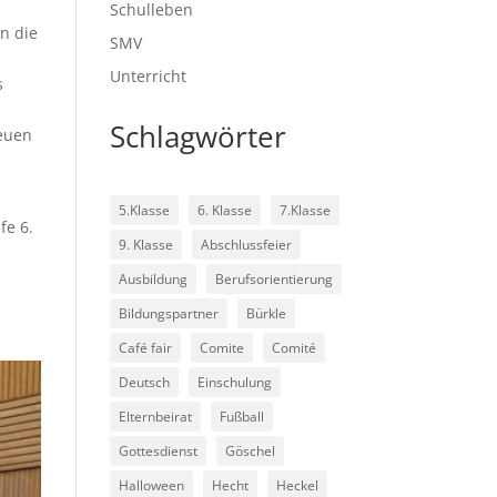
Schulleben
n die
SMV
Unterricht
s
Schlagwörter
neuen
5.Klasse
6. Klasse
7.Klasse
fe 6.
9. Klasse
Abschlussfeier
Ausbildung
Berufsorientierung
Bildungspartner
Bürkle
Café fair
Comite
Comité
Deutsch
Einschulung
Elternbeirat
Fußball
Gottesdienst
Göschel
Halloween
Hecht
Heckel