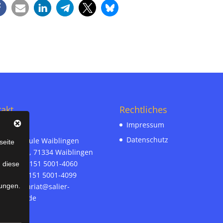
akt
Rechtliches
Impressum
Datenschutz
r-Realschule Waiblingen
seite
ämann 30, 71334 Waiblingen
on-Nr. 07151 5001-4060
n diese
ax-Nr. 07151 5001-4099
l:
sekretariat@salier-
ungen.
hule.bwl.de