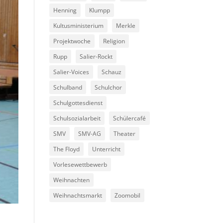
Henning
Klumpp
Kultusministerium
Merkle
Projektwoche
Religion
Rupp
Salier-Rockt
Salier-Voices
Schauz
Schulband
Schulchor
Schulgottesdienst
Schulsozialarbeit
Schülercafé
SMV
SMV-AG
Theater
The Floyd
Unterricht
Vorlesewettbewerb
Weihnachten
Weihnachtsmarkt
Zoomobil