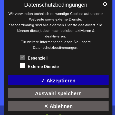
Datenschutzbedingungen
Datenschutz
Wir verwenden technisch notwendige Cookies auf unserer
Webseite sowie externe Dienste.
Nützliches
Standardmäßig sind alle externen Dienste deaktiviert. Sie
können diese jedoch nach belieben aktivieren &
Vertretungsplan
deaktivieren.
Unterrichtszeiten
Für weitere Informationen lesen Sie unsere
Datenschutzbestimmungen.
Downloadbereich
Terminkalender
Essenziell
Termine AKTUELL
Externe Dienste
Moodle
Anfahrt/Kontakt
✓ Akzeptieren
Auswahl speichern
✕ Ablehnen
Konzeption und technische Umsetzung:
ckDIALOG
©