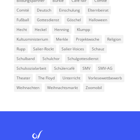
Bildungspartner
Bürkle
Café fair
Comite
Comité
Deutsch
Einschulung
Elternbeirat
Fußball
Gottesdienst
Göschel
Halloween
Hecht
Heckel
Henning
Klumpp
Kultusministerium
Merkle
Projektwoche
Religion
Rupp
Salier-Rockt
Salier-Voices
Schauz
Schulband
Schulchor
Schulgottesdienst
Schulsozialarbeit
Schülercafé
SMV
SMV-AG
Theater
The Floyd
Unterricht
Vorlesewettbewerb
Weihnachten
Weihnachtsmarkt
Zoomobil