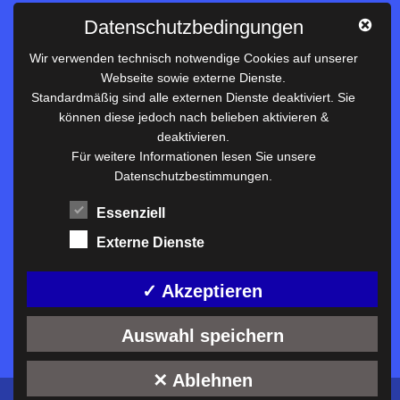
Impressum
Datenschutzbedingungen
Datenschutz
Wir verwenden technisch notwendige Cookies auf unserer
Webseite sowie externe Dienste.
Nützliches
Standardmäßig sind alle externen Dienste deaktiviert. Sie
können diese jedoch nach belieben aktivieren &
Vertretungsplan
deaktivieren.
Unterrichtszeiten
Für weitere Informationen lesen Sie unsere
Datenschutzbestimmungen.
Downloadbereich
Terminkalender
Essenziell
Termine AKTUELL
Externe Dienste
Moodle
Anfahrt/Kontakt
✓ Akzeptieren
Auswahl speichern
✕ Ablehnen