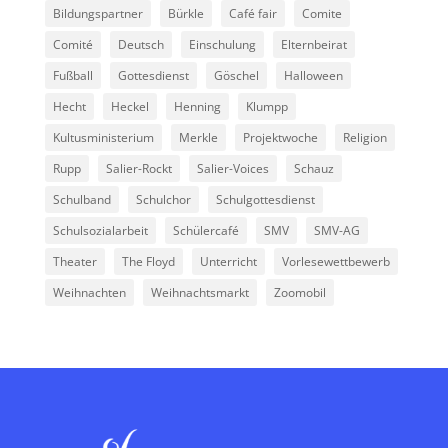
Bildungspartner
Bürkle
Café fair
Comite
Comité
Deutsch
Einschulung
Elternbeirat
Fußball
Gottesdienst
Göschel
Halloween
Hecht
Heckel
Henning
Klumpp
Kultusministerium
Merkle
Projektwoche
Religion
Rupp
Salier-Rockt
Salier-Voices
Schauz
Schulband
Schulchor
Schulgottesdienst
Schulsozialarbeit
Schülercafé
SMV
SMV-AG
Theater
The Floyd
Unterricht
Vorlesewettbewerb
Weihnachten
Weihnachtsmarkt
Zoomobil