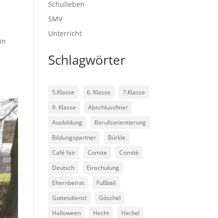
Schulleben
SMV
Unterricht
in
Schlagwörter
5.Klasse
6. Klasse
7.Klasse
9. Klasse
Abschlussfeier
Ausbildung
Berufsorientierung
Bildungspartner
Bürkle
Café fair
Comite
Comité
Deutsch
Einschulung
Elternbeirat
Fußball
Gottesdienst
Göschel
Halloween
Hecht
Heckel