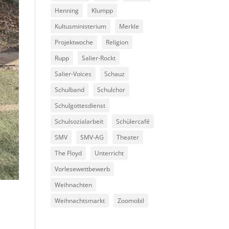
Henning
Klumpp
Kultusministerium
Merkle
Projektwoche
Religion
Rupp
Salier-Rockt
Salier-Voices
Schauz
Schulband
Schulchor
Schulgottesdienst
Schulsozialarbeit
Schülercafé
SMV
SMV-AG
Theater
The Floyd
Unterricht
Vorlesewettbewerb
Weihnachten
Weihnachtsmarkt
Zoomobil