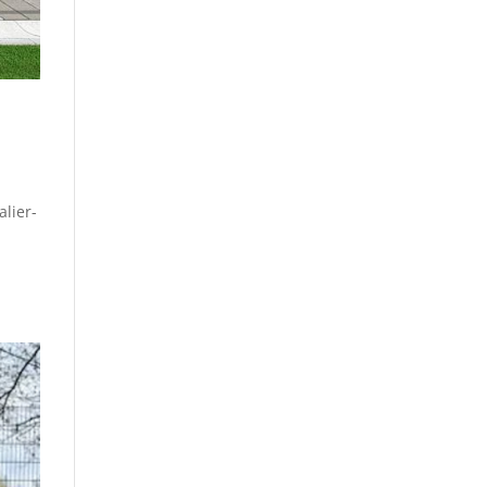
lier-