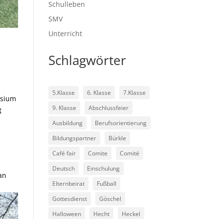
Schulleben
SMV
Unterricht
Schlagwörter
e
5.Klasse
6. Klasse
7.Klasse
asium
9. Klasse
Abschlussfeier
g
Ausbildung
Berufsorientierung
Bildungspartner
Bürkle
Café fair
Comite
Comité
Deutsch
Einschulung
an
Elternbeirat
Fußball
Gottesdienst
Göschel
Halloween
Hecht
Heckel