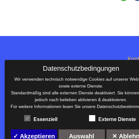
Kont
Datenschutzbedingungen
Salie
Wir verwenden technisch notwendige Cookies auf unserer Web
Im S
sowie externe Dienste.
Telef
Standardmäßig sind alle externen Dienste deaktiviert. Sie könne
Telef
jedoch nach belieben aktivieren & deaktivieren.
Salier-Realschule Waiblingen
E-Mai
Für weitere Informationen lesen Sie unsere Datenschutzbestimm
Gemeinsam sind wir stark!
rs.sc
Essenziell
Externe Dienste
Anmelden
✓ Akzeptieren
Auswahl
✕ Ableh