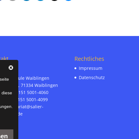
akt
Rechtliches
Impressum
Datenschutz
r-Realschule Waiblingen
seite
ämann 30, 71334 Waiblingen
on-Nr. 07151 5001-4060
n diese
ax-Nr. 07151 5001-4099
l:
sekretariat@salier-
ungen.
hule.bwl.de
nen