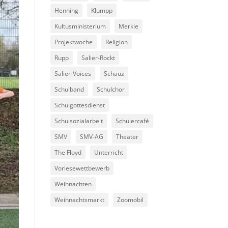
Henning
Klumpp
Kultusministerium
Merkle
Projektwoche
Religion
Rupp
Salier-Rockt
Salier-Voices
Schauz
Schulband
Schulchor
Schulgottesdienst
Schulsozialarbeit
Schülercafé
SMV
SMV-AG
Theater
The Floyd
Unterricht
Vorlesewettbewerb
Weihnachten
Weihnachtsmarkt
Zoomobil