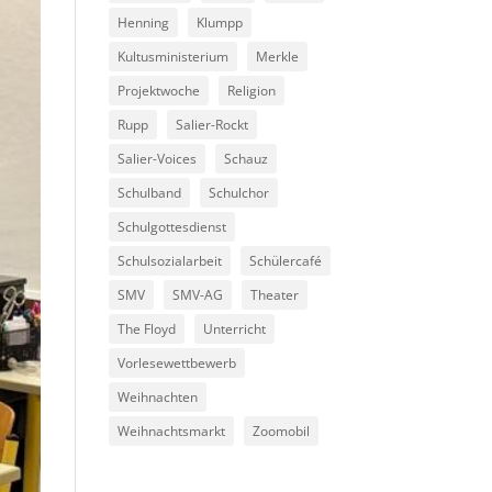
Henning
Klumpp
Kultusministerium
Merkle
Projektwoche
Religion
Rupp
Salier-Rockt
Salier-Voices
Schauz
Schulband
Schulchor
Schulgottesdienst
Schulsozialarbeit
Schülercafé
SMV
SMV-AG
Theater
The Floyd
Unterricht
Vorlesewettbewerb
Weihnachten
Weihnachtsmarkt
Zoomobil