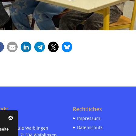
akt
Rechtliches
Impressum
Datenschutz
r-Realschule Waiblingen
seite
ämann 30, 71334 Waiblingen