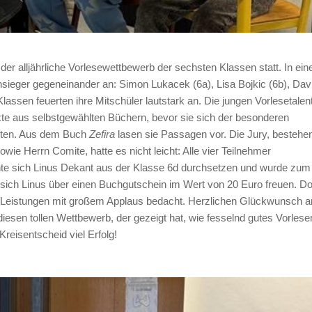
r alljährliche Vorlesewettbewerb der sechsten Klassen statt. In ein
nsieger gegeneinander an: Simon Lukacek (6a), Lisa Bojkic (6b), Dav
Klassen feuerten ihre Mitschüler lautstark an. Die jungen Vorlesetalen
Texte aus selbstgewählten Büchern, bevor sie sich der besonderen
llten. Aus dem Buch
Zefira
lasen sie Passagen vor.
Die Jury, bestehe
ie Herrn Comite, hatte es nicht leicht: Alle vier Teilnehmer
te sich Linus Dekant aus der Klasse 6d durchsetzen und wurde zum
 sich Linus über einen Buchgutschein im Wert von 20 Euro freuen. D
e Leistungen mit großem Applaus bedacht.
Herzlichen Glückwunsch a
diesen tollen Wettbewerb, der gezeigt hat, wie fesselnd gutes Vorlese
reisentscheid viel Erfolg!