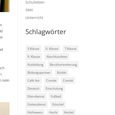
Schulleben
SMV
Unterricht
er
Schlagwörter
id
te
5.Klasse
6. Klasse
7.Klasse
nd
9. Klasse
Abschlussfeier
Ausbildung
Berufsorientierung
och
Bildungspartner
Bürkle
n
n sein
Café fair
Comite
Comité
Deutsch
Einschulung
Elternbeirat
Fußball
Gottesdienst
Göschel
Halloween
Hecht
Heckel