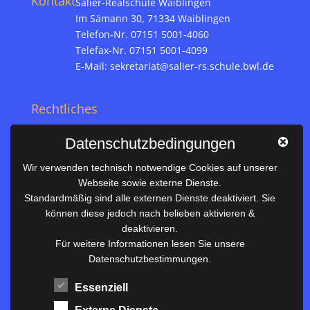
Kontakt
Salier-Realschule Waiblingen
Im Sämann 30, 71334 Waiblingen
Telefon-Nr. 07151 5001-4060
Telefax-Nr. 07151 5001-4099
E-Mail:
sekretariat@salier-rs.schule.bwl.de
Rechtliches
Impressum
Datenschutzbedingungen
Datenschutz
Wir verwenden technisch notwendige Cookies auf unserer
Webseite sowie externe Dienste.
Nützliches
Standardmäßig sind alle externen Dienste deaktiviert. Sie
können diese jedoch nach belieben aktivieren &
Vertretungsplan
deaktivieren.
Unterrichtszeiten
Für weitere Informationen lesen Sie unsere
Datenschutzbestimmungen.
Downloadbereich
Terminkalender
Essenziell
Termine AKTUELL