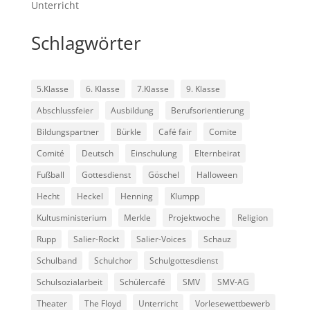
Unterricht
Schlagwörter
5.Klasse
6. Klasse
7.Klasse
9. Klasse
Abschlussfeier
Ausbildung
Berufsorientierung
Bildungspartner
Bürkle
Café fair
Comite
Comité
Deutsch
Einschulung
Elternbeirat
Fußball
Gottesdienst
Göschel
Halloween
Hecht
Heckel
Henning
Klumpp
Kultusministerium
Merkle
Projektwoche
Religion
Rupp
Salier-Rockt
Salier-Voices
Schauz
Schulband
Schulchor
Schulgottesdienst
Schulsozialarbeit
Schülercafé
SMV
SMV-AG
Theater
The Floyd
Unterricht
Vorlesewettbewerb