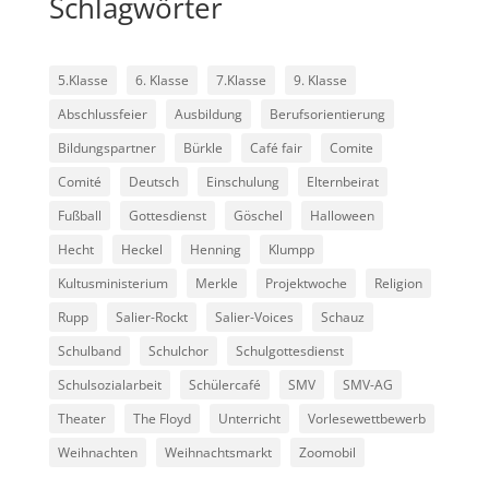
Schlagwörter
5.Klasse
6. Klasse
7.Klasse
9. Klasse
Abschlussfeier
Ausbildung
Berufsorientierung
Bildungspartner
Bürkle
Café fair
Comite
Comité
Deutsch
Einschulung
Elternbeirat
Fußball
Gottesdienst
Göschel
Halloween
Hecht
Heckel
Henning
Klumpp
Kultusministerium
Merkle
Projektwoche
Religion
Rupp
Salier-Rockt
Salier-Voices
Schauz
Schulband
Schulchor
Schulgottesdienst
Schulsozialarbeit
Schülercafé
SMV
SMV-AG
Theater
The Floyd
Unterricht
Vorlesewettbewerb
Weihnachten
Weihnachtsmarkt
Zoomobil