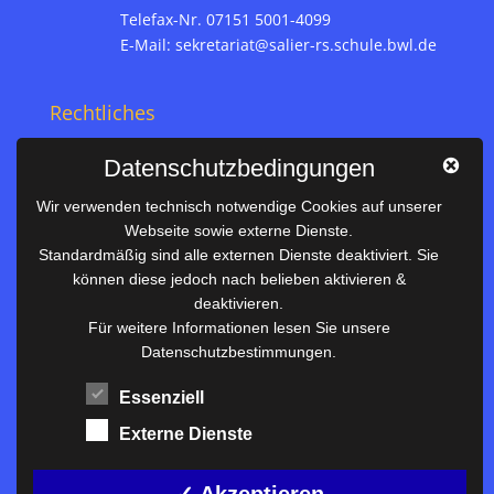
Telefax-Nr. 07151 5001-4099
E-Mail:
sekretariat@salier-rs.schule.bwl.de
Rechtliches
Impressum
Datenschutzbedingungen
Datenschutz
Wir verwenden technisch notwendige Cookies auf unserer
Webseite sowie externe Dienste.
Nützliches
Standardmäßig sind alle externen Dienste deaktiviert. Sie
können diese jedoch nach belieben aktivieren &
Vertretungsplan
deaktivieren.
Unterrichtszeiten
Für weitere Informationen lesen Sie unsere
Datenschutzbestimmungen.
Downloadbereich
Terminkalender
Essenziell
Termine AKTUELL
Externe Dienste
Moodle
Anfahrt/Kontakt