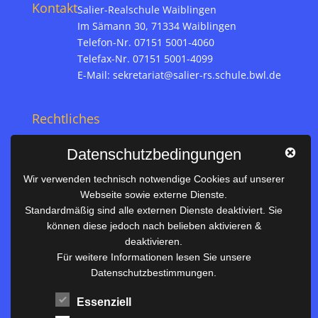
Kontakt
Salier-Realschule Waiblingen
Im Sämann 30, 71334 Waiblingen
Telefon-Nr. 07151 5001-4060
Telefax-Nr. 07151 5001-4099
E-Mail:
sekretariat@salier-rs.schule.bwl.de
Rechtliches
Impressum
Datenschutzbedingungen
Datenschutz
Wir verwenden technisch notwendige Cookies auf unserer
Webseite sowie externe Dienste.
Nützliches
Standardmäßig sind alle externen Dienste deaktiviert. Sie
können diese jedoch nach belieben aktivieren &
Vertretungsplan
deaktivieren.
Unterrichtszeiten
Für weitere Informationen lesen Sie unsere
Datenschutzbestimmungen.
Downloadbereich
Terminkalender
Essenziell
Termine AKTUELL