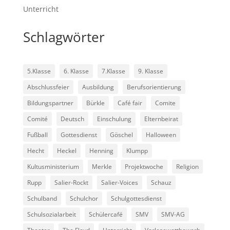
Unterricht
Schlagwörter
5.Klasse
6. Klasse
7.Klasse
9. Klasse
Abschlussfeier
Ausbildung
Berufsorientierung
Bildungspartner
Bürkle
Café fair
Comite
Comité
Deutsch
Einschulung
Elternbeirat
Fußball
Gottesdienst
Göschel
Halloween
Hecht
Heckel
Henning
Klumpp
Kultusministerium
Merkle
Projektwoche
Religion
Rupp
Salier-Rockt
Salier-Voices
Schauz
Schulband
Schulchor
Schulgottesdienst
Schulsozialarbeit
Schülercafé
SMV
SMV-AG