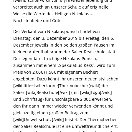
[wiki]Bischof[/wiki] von Myra wieder lebendig und
verbreitet auch an unserer Schule auf originelle
Weise die Werte des Heiligen Nikolaus –
Nächstenliebe und Güte.
Der Verkauf vom Nikolauspunsch findet von
Dienstag, den 3. Dezember 2019 bis Freitag, den 6.
Dezember jeweils in den beiden großen Pausen im
kleinen Aufenthaltsraum der Salier Realschule statt.
Der legendäre, fruchtige Nikolaus-Punsch,
zusammen mit einem „Spekulatius-Keks“, wird zum
Preis von 2,00€ (1,50€ mit eigenem Becher)
angeboten. Dazu könnt ihr unseren neuen stylischen
[wiki title=Isolierkanne]Thermobecher[/wiki] der
Salier-[wiki]Realschule[/wiki] (mit [wiki]Logo[/wiki]
und Schriftzug) für unschlagbare 2,00€ erwerben,
den ihr dann immer wieder verwenden könnt und
gleichzeitig einen großen Beitrag zum
[wiki]Umweltschutz[/wiki] leistet. Der Thermobecher
der Salier Realschule ist eine umweltfreundliche Art,