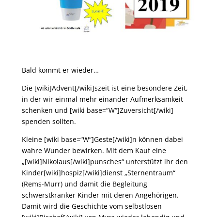
Bald kommt er wieder…
Die [wiki]Advent[/wiki]szeit ist eine besondere Zeit,
in der wir einmal mehr einander Aufmerksamkeit
schenken und [wiki base=“W“]Zuversicht[/wiki]
spenden sollten.
Kleine [wiki base=“W“]Geste[/wiki]n können dabei
wahre Wunder bewirken. Mit dem Kauf eine
„[wiki]Nikolaus[/wiki]punsches“ unterstützt ihr den
Kinder[wiki]hospiz[/wiki]dienst „Sternentraum“
(Rems-Murr) und damit die Begleitung
schwerstkranker Kinder mit deren Angehörigen.
Damit wird die Geschichte vom selbstlosen