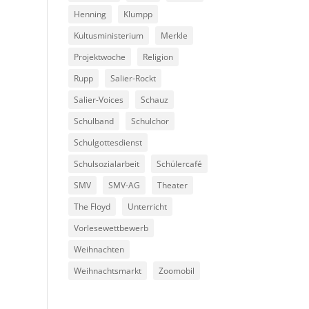
Henning
Klumpp
Kultusministerium
Merkle
Projektwoche
Religion
Rupp
Salier-Rockt
Salier-Voices
Schauz
Schulband
Schulchor
Schulgottesdienst
Schulsozialarbeit
Schülercafé
SMV
SMV-AG
Theater
The Floyd
Unterricht
Vorlesewettbewerb
Weihnachten
Weihnachtsmarkt
Zoomobil