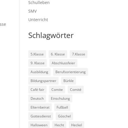
Schulleben
SMV
Unterricht
asse
Schlagwörter
5.Klasse
6. Klasse
7.Klasse
9. Klasse
Abschlussfeier
Ausbildung
Berufsorientierung
Bildungspartner
Bürkle
Café fair
Comite
Comité
Deutsch
Einschulung
Elternbeirat
Fußball
Gottesdienst
Göschel
Halloween
Hecht
Heckel