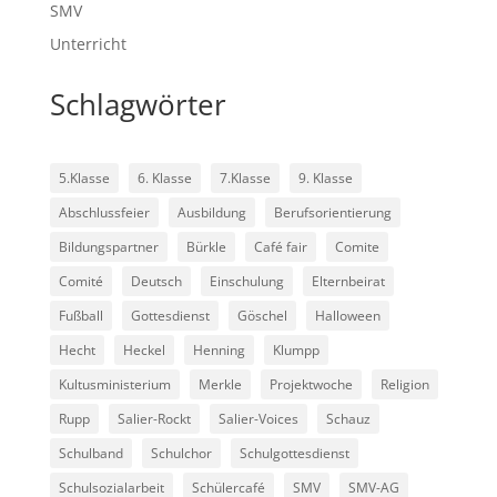
SMV
Unterricht
Schlagwörter
5.Klasse
6. Klasse
7.Klasse
9. Klasse
Abschlussfeier
Ausbildung
Berufsorientierung
Bildungspartner
Bürkle
Café fair
Comite
Comité
Deutsch
Einschulung
Elternbeirat
Fußball
Gottesdienst
Göschel
Halloween
Hecht
Heckel
Henning
Klumpp
Kultusministerium
Merkle
Projektwoche
Religion
Rupp
Salier-Rockt
Salier-Voices
Schauz
Schulband
Schulchor
Schulgottesdienst
Schulsozialarbeit
Schülercafé
SMV
SMV-AG