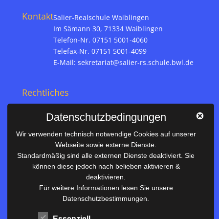
Kontakt
Salier-Realschule Waiblingen
Im Sämann 30, 71334 Waiblingen
Telefon-Nr. 07151 5001-4060
Telefax-Nr. 07151 5001-4099
E-Mail:
sekretariat@salier-rs.schule.bwl.de
Rechtliches
Impressum
Datenschutzbedingungen
Datenschutz
Wir verwenden technisch notwendige Cookies auf unserer
Webseite sowie externe Dienste.
Nützliches
Standardmäßig sind alle externen Dienste deaktiviert. Sie
können diese jedoch nach belieben aktivieren &
Vertretungsplan
deaktivieren.
Unterrichtszeiten
Für weitere Informationen lesen Sie unsere
Datenschutzbestimmungen.
Downloadbereich
Terminkalender
Essenziell