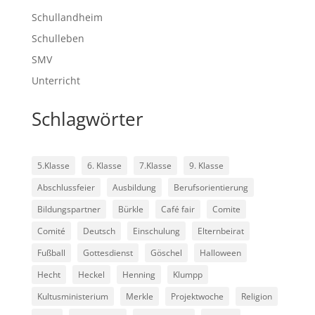
Schullandheim
Schulleben
SMV
Unterricht
Schlagwörter
5.Klasse
6. Klasse
7.Klasse
9. Klasse
Abschlussfeier
Ausbildung
Berufsorientierung
Bildungspartner
Bürkle
Café fair
Comite
Comité
Deutsch
Einschulung
Elternbeirat
Fußball
Gottesdienst
Göschel
Halloween
Hecht
Heckel
Henning
Klumpp
Kultusministerium
Merkle
Projektwoche
Religion