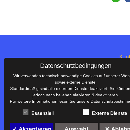
Kont
Datenschutzbedingungen
Salie
Wir verwenden technisch notwendige Cookies auf unserer Web
Im S
sowie externe Dienste.
Telef
Standardmäßig sind alle externen Dienste deaktiviert. Sie könne
Telef
jedoch nach belieben aktivieren & deaktivieren.
Salier-Realschule Waiblingen
E-Mai
Für weitere Informationen lesen Sie unsere Datenschutzbestimm
Gemeinsam sind wir stark!
rs.sc
Essenziell
Externe Dienste
Anmelden
✓ Akzeptieren
Auswahl
✕ Ableh