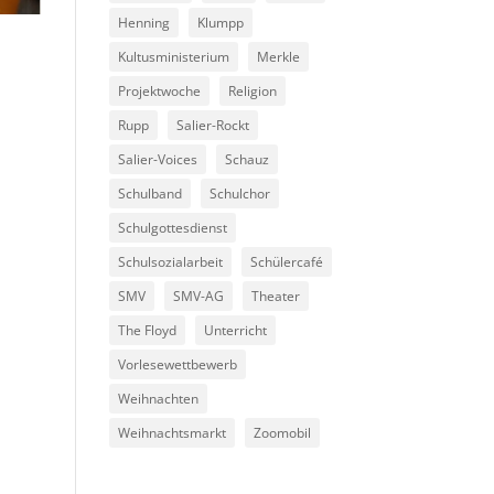
Henning
Klumpp
Kultusministerium
Merkle
Projektwoche
Religion
Rupp
Salier-Rockt
Salier-Voices
Schauz
Schulband
Schulchor
Schulgottesdienst
Schulsozialarbeit
Schülercafé
SMV
SMV-AG
Theater
The Floyd
Unterricht
Vorlesewettbewerb
Weihnachten
Weihnachtsmarkt
Zoomobil