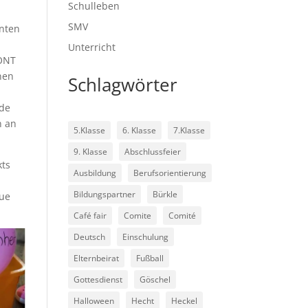
Schulleben
SMV
nnten
Unterricht
ZONT
nen
Schlagwörter
ede
n an
5.Klasse
6. Klasse
7.Klasse
9. Klasse
Abschlussfeier
kts
Ausbildung
Berufsorientierung
m
Bildungspartner
Bürkle
eue
Café fair
Comite
Comité
Deutsch
Einschulung
Elternbeirat
Fußball
Gottesdienst
Göschel
Halloween
Hecht
Heckel