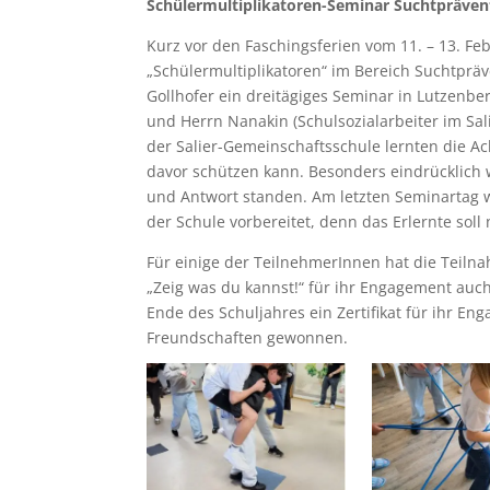
Schülermultiplikatoren-Seminar Suchtpräven
Kurz vor den Faschingsferien vom 11. – 13. F
„Schülermultiplikatoren“ im Bereich Suchtpräv
Gollhofer ein dreitägiges Seminar in Lutzen
und Herrn Nanakin (Schulsozialarbeiter im S
der Salier-Gemeinschaftsschule lernten die Ac
davor schützen kann. Besonders eindrücklich 
und Antwort standen. Am letzten Seminartag wu
der Schule vorbereitet, denn das Erlernte soll
Für einige der TeilnehmerInnen hat die Teil
„Zeig was du kannst!“ für ihr Engagement au
Ende des Schuljahres ein Zertifikat für ihr E
Freundschaften gewonnen.