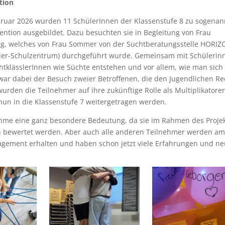
tion
ebruar 2026 wurden 11 SchülerInnen der Klassenstufe 8 zu sogena
ention ausgebildet. Dazu besuchten sie in Begleitung von Frau
berg, welches von Frau Sommer von der Suchtberatungsstelle HORI
alier-Schulzentrum) durchgeführt wurde. Gemeinsam mit Schülerin
htklässlerInnen wie Süchte entstehen und vor allem, wie man sich
war dabei der Besuch zweier Betroffenen, die den Jugendlichen R
rden die Teilnehmer auf ihre zukünftige Rolle als Multiplikatore
 nun in die Klassenstufe 7 weitergetragen werden.
nahme eine ganz besondere Bedeutung, da sie im Rahmen des Proje
ch bewertet werden. Aber auch alle anderen Teilnehmer werden a
ngagement erhalten und haben schon jetzt viele Erfahrungen und n