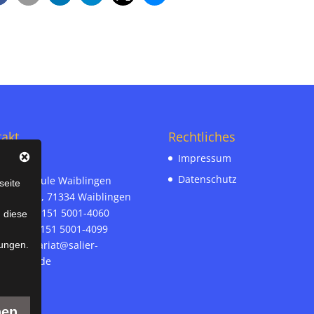
akt
Rechtliches
Impressum
Datenschutz
r-Realschule Waiblingen
seite
ämann 30, 71334 Waiblingen
on-Nr. 07151 5001-4060
n diese
ax-Nr. 07151 5001-4099
l:
sekretariat@salier-
ungen.
hule.bwl.de
nen