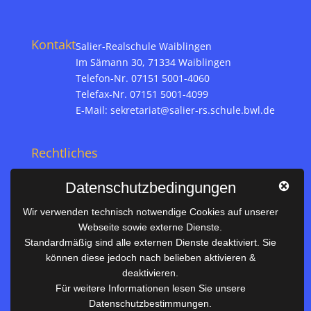
Kontakt
Salier-Realschule Waiblingen
Im Sämann 30, 71334 Waiblingen
Telefon-Nr. 07151 5001-4060
Telefax-Nr. 07151 5001-4099
E-Mail:
sekretariat@salier-rs.schule.bwl.de
Rechtliches
Impressum
Datenschutzbedingungen
Datenschutz
Wir verwenden technisch notwendige Cookies auf unserer
Webseite sowie externe Dienste.
Nützliches
Standardmäßig sind alle externen Dienste deaktiviert. Sie
können diese jedoch nach belieben aktivieren &
Vertretungsplan
deaktivieren.
Unterrichtszeiten
Für weitere Informationen lesen Sie unsere
Datenschutzbestimmungen.
Downloadbereich