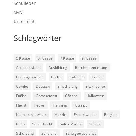
Schulleben
SMV
Unterricht
Schlagwörter
5.Klasse
6. Klasse
7.Klasse
9. Klasse
Abschlussfeier
Ausbildung
Berufsorientierung
Bildungspartner
Bürkle
Café fair
Comite
Comité
Deutsch
Einschulung
Elternbeirat
Fußball
Gottesdienst
Göschel
Halloween
Hecht
Heckel
Henning
Klumpp
Kultusministerium
Merkle
Projektwoche
Religion
Rupp
Salier-Rockt
Salier-Voices
Schauz
Schulband
Schulchor
Schulgottesdienst