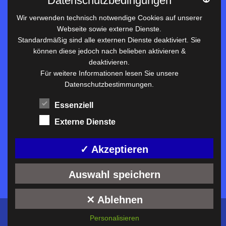
Datenschutzbedingungen
Datenschutz
Wir verwenden technisch notwendige Cookies auf unserer
Webseite sowie externe Dienste.
Nützliches
Standardmäßig sind alle externen Dienste deaktiviert. Sie
können diese jedoch nach belieben aktivieren &
Vertretungsplan
deaktivieren.
Unterrichtszeiten
Für weitere Informationen lesen Sie unsere
Datenschutzbestimmungen.
Downloadbereich
Terminkalender
Essenziell
Termine AKTUELL
Externe Dienste
Moodle
Anfahrt/Kontakt
✓ Akzeptieren
Auswahl speichern
✕ Ablehnen
Konzeption und technische Umsetzung:
ckDIALOG
©
Personalisieren
2026