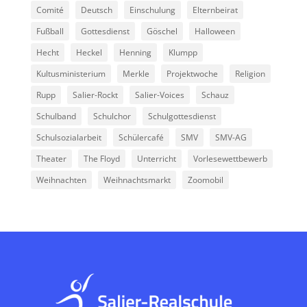
Comité
Deutsch
Einschulung
Elternbeirat
Fußball
Gottesdienst
Göschel
Halloween
Hecht
Heckel
Henning
Klumpp
Kultusministerium
Merkle
Projektwoche
Religion
Rupp
Salier-Rockt
Salier-Voices
Schauz
Schulband
Schulchor
Schulgottesdienst
Schulsozialarbeit
Schülercafé
SMV
SMV-AG
Theater
The Floyd
Unterricht
Vorlesewettbewerb
Weihnachten
Weihnachtsmarkt
Zoomobil