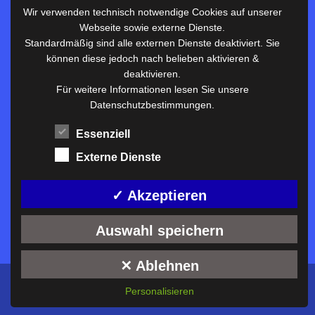
Wir verwenden technisch notwendige Cookies auf unserer
Webseite sowie externe Dienste.
Nützliches
Standardmäßig sind alle externen Dienste deaktiviert. Sie
können diese jedoch nach belieben aktivieren &
Vertretungsplan
deaktivieren.
Unterrichtszeiten
Für weitere Informationen lesen Sie unsere
Datenschutzbestimmungen.
Downloadbereich
Terminkalender
Essenziell
Termine AKTUELL
Externe Dienste
Moodle
Anfahrt/Kontakt
✓ Akzeptieren
Auswahl speichern
✕ Ablehnen
Konzeption und technische Umsetzung:
ckDIALOG
©
Personalisieren
2026