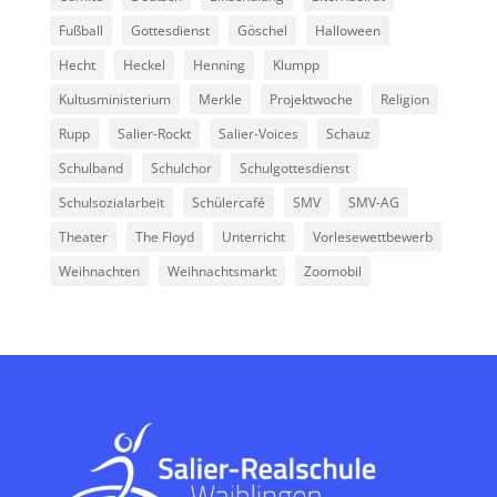
Fußball
Gottesdienst
Göschel
Halloween
Hecht
Heckel
Henning
Klumpp
Kultusministerium
Merkle
Projektwoche
Religion
Rupp
Salier-Rockt
Salier-Voices
Schauz
Schulband
Schulchor
Schulgottesdienst
Schulsozialarbeit
Schülercafé
SMV
SMV-AG
Theater
The Floyd
Unterricht
Vorlesewettbewerb
Weihnachten
Weihnachtsmarkt
Zoomobil