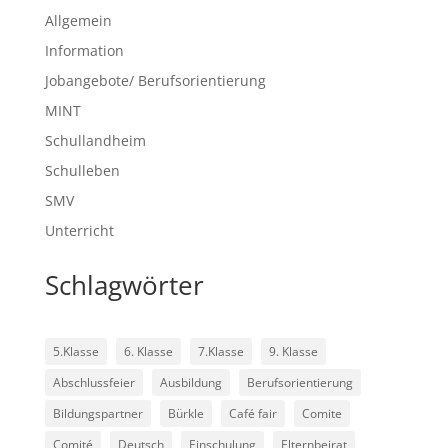
Allgemein
Information
Jobangebote/ Berufsorientierung
MINT
Schullandheim
Schulleben
SMV
Unterricht
Schlagwörter
5.Klasse
6. Klasse
7.Klasse
9. Klasse
Abschlussfeier
Ausbildung
Berufsorientierung
Bildungspartner
Bürkle
Café fair
Comite
Comité
Deutsch
Einschulung
Elternbeirat