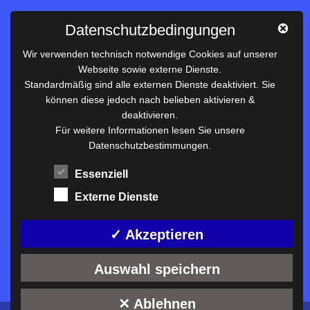
Impressum
Datenschutzbedingungen
Datenschutz
Wir verwenden technisch notwendige Cookies auf unserer
Webseite sowie externe Dienste.
Nützliches
Standardmäßig sind alle externen Dienste deaktiviert. Sie
können diese jedoch nach belieben aktivieren &
Vertretungsplan
deaktivieren.
Unterrichtszeiten
Für weitere Informationen lesen Sie unsere
Datenschutzbestimmungen.
Downloadbereich
Terminkalender
Essenziell
Termine AKTUELL
Externe Dienste
Moodle
Anfahrt/Kontakt
✓ Akzeptieren
Auswahl speichern
✕ Ablehnen