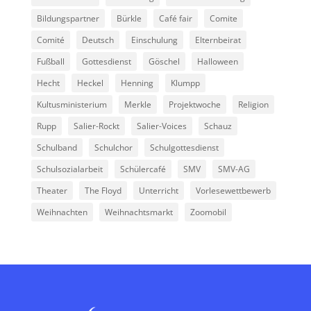
Bildungspartner
Bürkle
Café fair
Comite
Comité
Deutsch
Einschulung
Elternbeirat
Fußball
Gottesdienst
Göschel
Halloween
Hecht
Heckel
Henning
Klumpp
Kultusministerium
Merkle
Projektwoche
Religion
Rupp
Salier-Rockt
Salier-Voices
Schauz
Schulband
Schulchor
Schulgottesdienst
Schulsozialarbeit
Schülercafé
SMV
SMV-AG
Theater
The Floyd
Unterricht
Vorlesewettbewerb
Weihnachten
Weihnachtsmarkt
Zoomobil