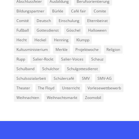
Abschlussfeier
Ausbildung
Berufsorientierung
Bildungspartner
Bürkle
Café fair
Comite
Comité
Deutsch
Einschulung
Elternbeirat
Fußball
Gottesdienst
Göschel
Halloween
Hecht
Heckel
Henning
Klumpp
Kultusministerium
Merkle
Projektwoche
Religion
Rupp
Salier-Rockt
Salier-Voices
Schauz
Schulband
Schulchor
Schulgottesdienst
Schulsozialarbeit
Schülercafé
SMV
SMV-AG
Theater
The Floyd
Unterricht
Vorlesewettbewerb
Weihnachten
Weihnachtsmarkt
Zoomobil