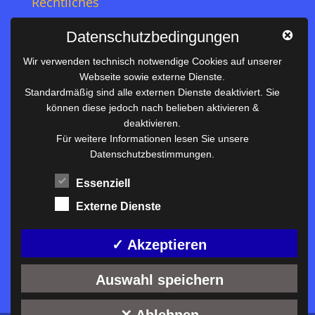
Rechtliches
Impressum
Datenschutzbedingungen
Datenschutz
Wir verwenden technisch notwendige Cookies auf unserer
Webseite sowie externe Dienste.
Nützliches
Standardmäßig sind alle externen Dienste deaktiviert. Sie
können diese jedoch nach belieben aktivieren &
Vertretungsplan
deaktivieren.
Unterrichtszeiten
Für weitere Informationen lesen Sie unsere
Datenschutzbestimmungen.
Downloadbereich
Terminkalender
Essenziell
Termine AKTUELL
Externe Dienste
Moodle
Anfahrt/Kontakt
✓ Akzeptieren
Auswahl speichern