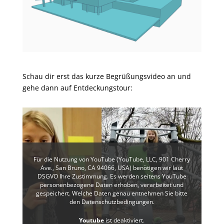
Schau dir erst das kurze Begrüßungsvideo an und
gehe dann auf Entdeckungstour:
Für die Nutzung von YouTube (YouTube, LLC, 901 Cherry
Ave., San Bruno, CA 94066, USA) benötigen wir laut
DSGVO Ihre Zustimmung. Es werden seitens YouTube
personenbezogene Daten erhoben, verarbeitet und
gespeichert. Welche Daten genau entnehmen Sie bitte
den Datenschutzbedingungen.
Youtube
ist deaktiviert.