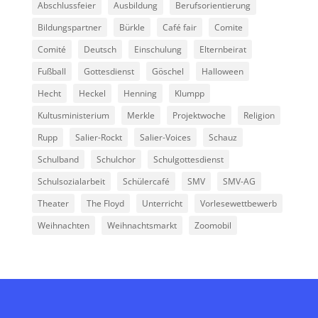
Abschlussfeier
Ausbildung
Berufsorientierung
Bildungspartner
Bürkle
Café fair
Comite
Comité
Deutsch
Einschulung
Elternbeirat
Fußball
Gottesdienst
Göschel
Halloween
Hecht
Heckel
Henning
Klumpp
Kultusministerium
Merkle
Projektwoche
Religion
Rupp
Salier-Rockt
Salier-Voices
Schauz
Schulband
Schulchor
Schulgottesdienst
Schulsozialarbeit
Schülercafé
SMV
SMV-AG
Theater
The Floyd
Unterricht
Vorlesewettbewerb
Weihnachten
Weihnachtsmarkt
Zoomobil