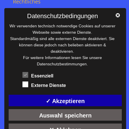
Rechtliches
Impressum
Datenschutzbedingungen
Datenschutz
Wir verwenden technisch notwendige Cookies auf unserer
Webseite sowie externe Dienste.
Nützliches
Standardmäßig sind alle externen Dienste deaktiviert. Sie
können diese jedoch nach belieben aktivieren &
Vertretungsplan
deaktivieren.
Unterrichtszeiten
Für weitere Informationen lesen Sie unsere
Datenschutzbestimmungen.
Downloadbereich
Terminkalender
Essenziell
Termine AKTUELL
Externe Dienste
Moodle
Anfahrt/Kontakt
✓ Akzeptieren
Auswahl speichern