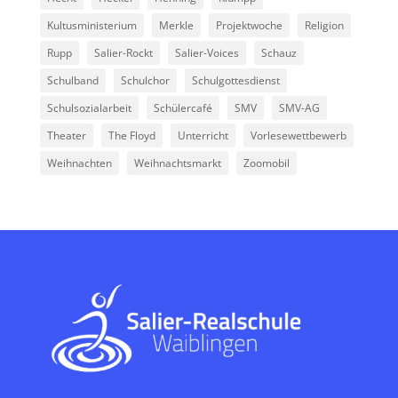
Kultusministerium
Merkle
Projektwoche
Religion
Rupp
Salier-Rockt
Salier-Voices
Schauz
Schulband
Schulchor
Schulgottesdienst
Schulsozialarbeit
Schülercafé
SMV
SMV-AG
Theater
The Floyd
Unterricht
Vorlesewettbewerb
Weihnachten
Weihnachtsmarkt
Zoomobil