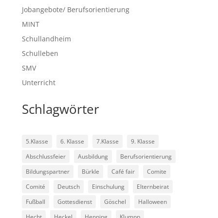
Jobangebote/ Berufsorientierung
MINT
Schullandheim
Schulleben
SMV
Unterricht
Schlagwörter
5.Klasse
6. Klasse
7.Klasse
9. Klasse
Abschlussfeier
Ausbildung
Berufsorientierung
Bildungspartner
Bürkle
Café fair
Comite
Comité
Deutsch
Einschulung
Elternbeirat
Fußball
Gottesdienst
Göschel
Halloween
Hecht
Heckel
Henning
Klumpp