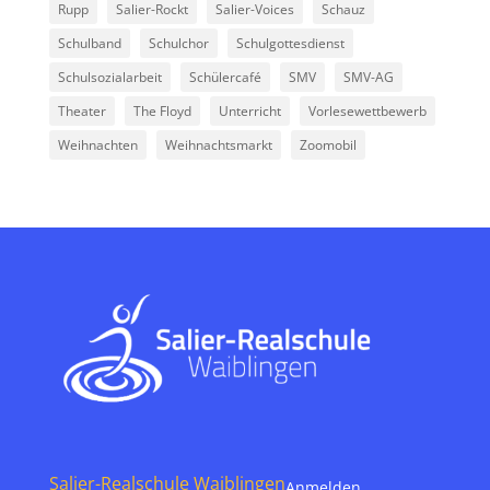
Rupp
Salier-Rockt
Salier-Voices
Schauz
Schulband
Schulchor
Schulgottesdienst
Schulsozialarbeit
Schülercafé
SMV
SMV-AG
Theater
The Floyd
Unterricht
Vorlesewettbewerb
Weihnachten
Weihnachtsmarkt
Zoomobil
Salier-Realschule Waiblingen
Anmelden