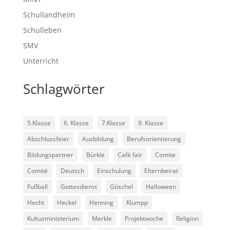
Schullandheim
Schulleben
SMV
Unterricht
Schlagwörter
5.Klasse
6. Klasse
7.Klasse
9. Klasse
Abschlussfeier
Ausbildung
Berufsorientierung
Bildungspartner
Bürkle
Café fair
Comite
Comité
Deutsch
Einschulung
Elternbeirat
Fußball
Gottesdienst
Göschel
Halloween
Hecht
Heckel
Henning
Klumpp
Kultusministerium
Merkle
Projektwoche
Religion