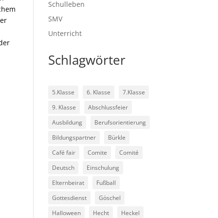
Schulleben
lchem
SMV
her
Unterricht
 der
Schlagwörter
5.Klasse
6. Klasse
7.Klasse
9. Klasse
Abschlussfeier
Ausbildung
Berufsorientierung
Bildungspartner
Bürkle
Café fair
Comite
Comité
Deutsch
Einschulung
Elternbeirat
Fußball
Gottesdienst
Göschel
Halloween
Hecht
Heckel