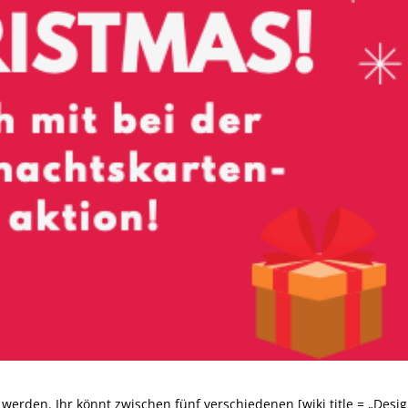
werden. Ihr könnt zwischen fünf verschiedenen [wiki title = „Desi