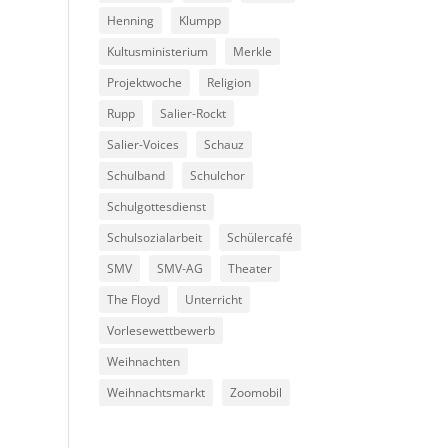
Henning
Klumpp
Kultusministerium
Merkle
Projektwoche
Religion
Rupp
Salier-Rockt
Salier-Voices
Schauz
Schulband
Schulchor
Schulgottesdienst
Schulsozialarbeit
Schülercafé
SMV
SMV-AG
Theater
The Floyd
Unterricht
Vorlesewettbewerb
Weihnachten
Weihnachtsmarkt
Zoomobil