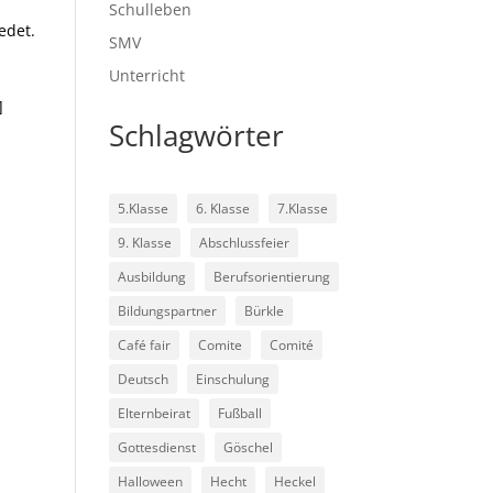
Schulleben
edet.
SMV
Unterricht
]
Schlagwörter
5.Klasse
6. Klasse
7.Klasse
9. Klasse
Abschlussfeier
Ausbildung
Berufsorientierung
Bildungspartner
Bürkle
Café fair
Comite
Comité
Deutsch
Einschulung
Elternbeirat
Fußball
Gottesdienst
Göschel
Halloween
Hecht
Heckel