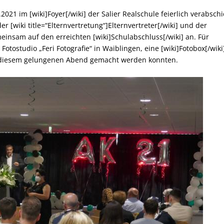
21 im [wiki]Foyer[/wiki] der Salier Realschule feierlich verabschi
er [wiki title=“Elternvertretung“]Elternvertreter[/wiki] und der
insam auf den erreichten [wiki]Schulabschluss[/wiki] an. Für
tostudio „Feri Fotografie“ in Waiblingen, eine [wiki]Fotobox[/wiki
 diesem gelungenen Abend gemacht werden konnten.