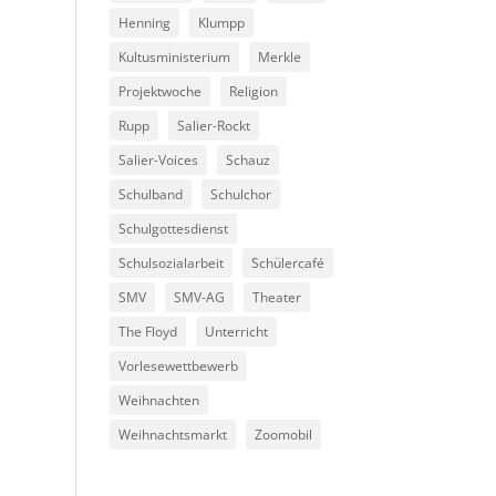
Henning
Klumpp
Kultusministerium
Merkle
Projektwoche
Religion
Rupp
Salier-Rockt
Salier-Voices
Schauz
Schulband
Schulchor
Schulgottesdienst
Schulsozialarbeit
Schülercafé
SMV
SMV-AG
Theater
The Floyd
Unterricht
Vorlesewettbewerb
Weihnachten
Weihnachtsmarkt
Zoomobil