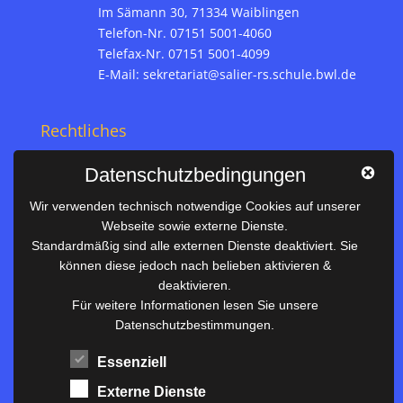
Im Sämann 30, 71334 Waiblingen
Telefon-Nr. 07151 5001-4060
Telefax-Nr. 07151 5001-4099
E-Mail:
sekretariat@salier-rs.schule.bwl.de
Rechtliches
Impressum
Datenschutzbedingungen
Datenschutz
Wir verwenden technisch notwendige Cookies auf unserer
Webseite sowie externe Dienste.
Nützliches
Standardmäßig sind alle externen Dienste deaktiviert. Sie
können diese jedoch nach belieben aktivieren &
Vertretungsplan
deaktivieren.
Unterrichtszeiten
Für weitere Informationen lesen Sie unsere
Datenschutzbestimmungen.
Downloadbereich
Terminkalender
Essenziell
Termine AKTUELL
Externe Dienste