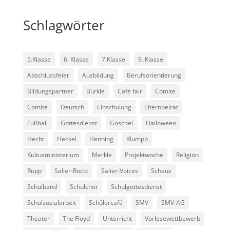
Schlagwörter
5.Klasse
6. Klasse
7.Klasse
9. Klasse
Abschlussfeier
Ausbildung
Berufsorientierung
Bildungspartner
Bürkle
Café fair
Comite
Comité
Deutsch
Einschulung
Elternbeirat
Fußball
Gottesdienst
Göschel
Halloween
Hecht
Heckel
Henning
Klumpp
Kultusministerium
Merkle
Projektwoche
Religion
Rupp
Salier-Rockt
Salier-Voices
Schauz
Schulband
Schulchor
Schulgottesdienst
Schulsozialarbeit
Schülercafé
SMV
SMV-AG
Theater
The Floyd
Unterricht
Vorlesewettbewerb