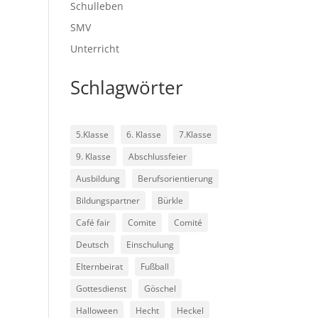
Schulleben
SMV
Unterricht
Schlagwörter
5.Klasse
6. Klasse
7.Klasse
9. Klasse
Abschlussfeier
Ausbildung
Berufsorientierung
Bildungspartner
Bürkle
Café fair
Comite
Comité
Deutsch
Einschulung
Elternbeirat
Fußball
Gottesdienst
Göschel
Halloween
Hecht
Heckel