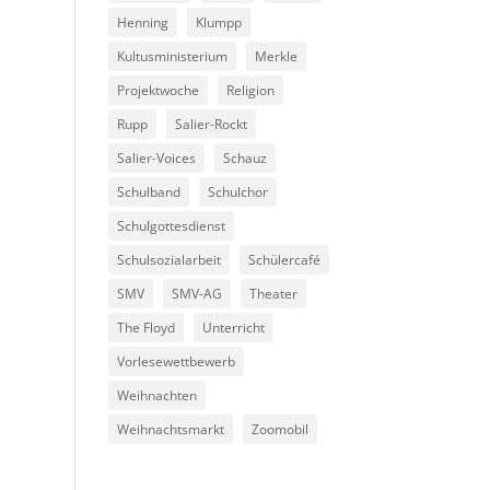
Henning
Klumpp
Kultusministerium
Merkle
Projektwoche
Religion
Rupp
Salier-Rockt
Salier-Voices
Schauz
Schulband
Schulchor
Schulgottesdienst
Schulsozialarbeit
Schülercafé
SMV
SMV-AG
Theater
The Floyd
Unterricht
Vorlesewettbewerb
Weihnachten
Weihnachtsmarkt
Zoomobil